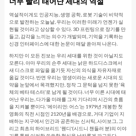
너무 빨리 태어난 세대의 역설
역설적이게도 인공지능, 생명 공학, 로봇 기술이 비약적
으로 발전하는 오늘날, 우리는 이러한 미래가 언젠가 실
현될 것이라고 상상할 수 있다. 3D 프린팅으로 장기를 만
들고, 감각을 느끼는 의수가 개발되며, 기억을 기록하는
신경 인터페이스에 대한 논문이 매달 쏟아져 나온다.
하지만 이 모든 진보는 우리 세대를 위한 것이 아닐지도
모른다. 아마 우리의 손주 세대는 낡은 하드디스크에서
새 디스크로 파일을 옮기듯 자신의 의식을 자유자재로
옮길 것이다. 반면 우리는 영생이라는 새로운 시대의 도
약을 눈앞에서 목격했지만, 정작 그 문턱을 넘지 못한 ‘육
체의 베타 테스터’로 남게 될 것이다. 너무 이른 시대에 태
어난 우리는, 다가올 미래를 그저 기다리며 시간의 흐름
을 지켜볼 뿐이다. ‘에이리언: 어스’는 1979년 개봉한 첫
영화의 직전 시점인 2120년을 배경으로, 거대 기업이 지
배하는 지구에서 인간과 공존하는 신서틱, 사이보그, 그
리고 최초의 하이브리드 ‘웬디'(시드니 챈들러 분)의 이야
기를 통해 이러한 씁쓸한 현실을 날카롭게 파고든다.