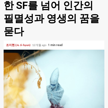
한 SF를 넘어 인간의
필멸성과 영생의 꿈을
묻다
조지현 (Jo Ji-hyun)
12개월 ago
1 min read