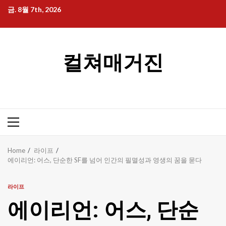
Skip
금. 8월 7th, 2026
to
content
컬쳐매거진
Primary
Menu
Home
라이프
에이리언: 어스, 단순한 SF를 넘어 인간의 필멸성과 영생의 꿈을 묻다
라이프
에이리언: 어스, 단순