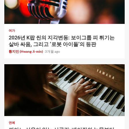
1 min read
여가
2026년 K팝 씬의 지각변동: 보이그룹 피 튀기는
샅바 싸움, 그리고 ‘로봇 아이돌’의 등판
황지민 (Hwang Ji-min)
3개월 ago
1 min read
연예