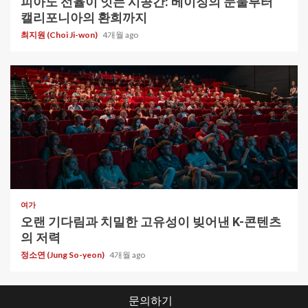
피아노 선율이 잇는 시공간: 베이징의 눈물부터
캘리포니아의 환희까지
최지원 (Choi Ji-won)
4개월 ago
1 min read
여가
오랜 기다림과 치밀한 고유성이 빚어낸 K-콘텐츠
의 저력
정소연 (Jung So-yeon)
4개월 ago
문의하기