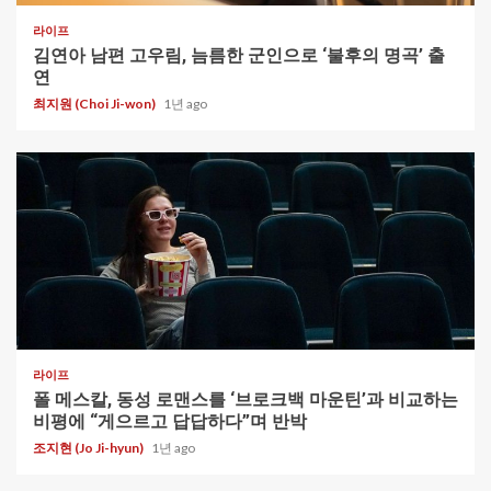
라이프
김연아 남편 고우림, 늠름한 군인으로 ‘불후의 명곡’ 출
연
최지원 (Choi Ji-won)
1년 ago
1 min read
라이프
폴 메스칼, 동성 로맨스를 ‘브로크백 마운틴’과 비교하는
비평에 “게으르고 답답하다”며 반박
조지현 (Jo Ji-hyun)
1년 ago