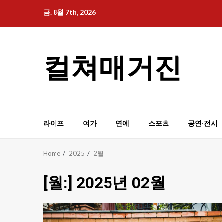
Skip
금. 8월 7th, 2026
to
content
컬쳐매거진
라이프
여가
연예
스포츠
공연·전시
Home
2025
2월
[월:]
2025년 02월