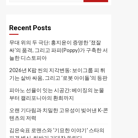
Recent Posts
무대 위의 두 극단: 홍지윤이 증명한 ‘졌잘
싸’의 품격, 그리고 파피(Poppy)가 구축한 서
늘한 디스토피아
2026년 K팝 씬의 지각변동: 보이그룹 피 튀
기는 샅바 싸움, 그리고 ‘로봇 아이돌’의 등판
피아노 선율이 잇는 시공간: 베이징의 눈물
부터 캘리포니아의 환희까지
오랜 기다림과 치밀한 고유성이 빚어낸 K-콘
텐츠의 저력
김은숙표 로맨스와 ‘기묘한 이야기’ 스타의
파격 변신, 하반기 기대작 쏠린다