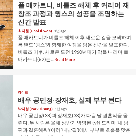
폴 매카트니, 비틀즈 해체 후 커리어 재
창조 과정과 윙스의 성공을 조명하는
신간 발표
최지원 (Choi Ji-won)
1년 ago
폴 매카트니가 비틀즈 해체 이후 새로운 길을 모색하며
록 밴드 ‘윙스’와 함께한 여정을 담은 신간을 발표한다.
비틀즈 이후, 새로운 도전 1960년대가 막을 내리며 폴
매카트니(82)는...
Read More
라이프
배우 공민정·장재호, 실제 부부 된다
박지성 (Park Ji-sung)
1년 ago
배우 공민정(38)과 장재호(38)가 다음 달 결혼식을 올
린다. 두 사람은 올해 상반기 방영된 tvN 드라마 ‘내 남
편과 결혼해줘'(이하 ‘내남결’)에서 부부로 호흡을 맞춘