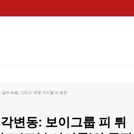
 샅바 싸움, 그리고 ‘로봇 아이돌’의 등판
 지각변동: 보이그룹 피 튀