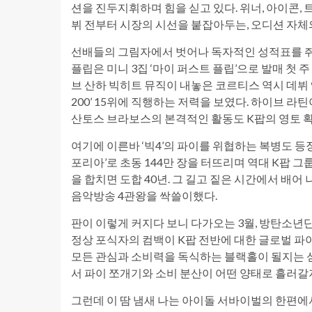
션을 진두지휘하며 힘을 싣고 있다. 위너, 아이콘,
뷔 전부터 시장의 시선을 붙잡아두는, 오디션 자체
선배들의 그림자에서 벗어나 독자적인 성적표를 쥐
플립은 미니 3집 ‘마이 퍼스트 플립’으로 발매 첫 
브 산하 빅히트 뮤직이 내놓은 코르티스 역시 데뷔 
200’ 15위에 직행하는 저력을 보였다. 하이브 
산토스 브라보스의 본격적인 활동도 K팝의 영토 
여기에 이른바 ‘빅4’의 파이를 위협하는 복병도 등
포리아’로 초동 144만 장을 터뜨리며 역대 K팝 그
을 합치면 도합 40년. 그 길고 짙은 시간에서 배
음악방송 4관왕을 싹쓸이했다.
판이 이렇게 커지다 보니 다가오는 3월, 방탄소년단
정상 포식자의 컴백이 K팝 전반에 대한 글로벌 
모든 관심과 소비력을 독식하는 블랙홀이 될지는 섣
서 파이 쪼개기와 소비 분산이 어떤 양태로 흘러갈
그런데 이 땀 냄새 나는 아이돌 서바이벌의 한편에