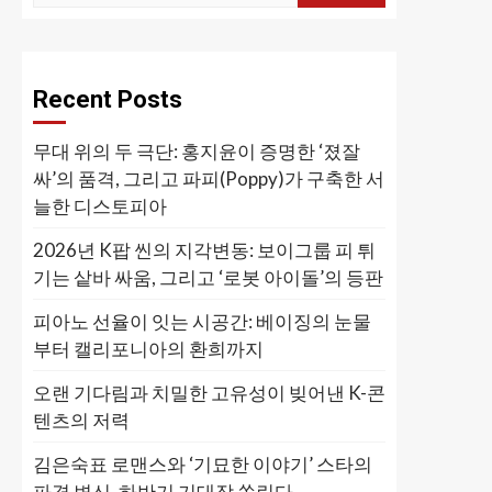
Recent Posts
무대 위의 두 극단: 홍지윤이 증명한 ‘졌잘
싸’의 품격, 그리고 파피(Poppy)가 구축한 서
늘한 디스토피아
2026년 K팝 씬의 지각변동: 보이그룹 피 튀
기는 샅바 싸움, 그리고 ‘로봇 아이돌’의 등판
피아노 선율이 잇는 시공간: 베이징의 눈물
부터 캘리포니아의 환희까지
오랜 기다림과 치밀한 고유성이 빚어낸 K-콘
텐츠의 저력
김은숙표 로맨스와 ‘기묘한 이야기’ 스타의
파격 변신, 하반기 기대작 쏠린다