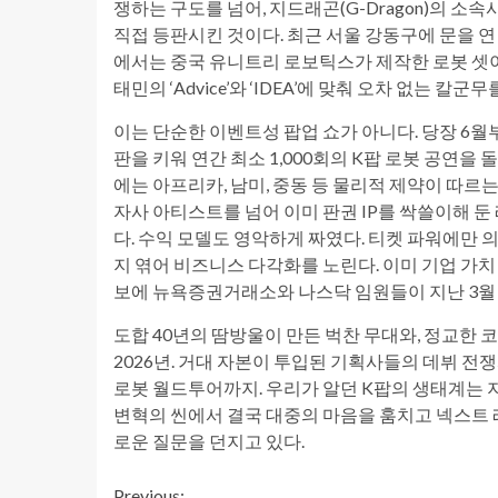
쟁하는 구도를 넘어, 지드래곤(G-Dragon)의 소
직접 등판시킨 것이다. 최근 서울 강동구에 문을 연 
에서는 중국 유니트리 로보틱스가 제작한 로봇 셋이 무대
태민의 ‘Advice’와 ‘IDEA’에 맞춰 오차 없는 칼군
이는 단순한 이벤트성 팝업 쇼가 아니다. 당장 6월부
판을 키워 연간 최소 1,000회의 K팝 로봇 공연을
에는 아프리카, 남미, 중동 등 물리적 제약이 따르
자사 아티스트를 넘어 이미 판권 IP를 싹쓸이해 
다. 수익 모델도 영악하게 짜였다. 티켓 파워에만 
지 엮어 비즈니스 다각화를 노린다. 이미 기업 가치
보에 뉴욕증권거래소와 나스닥 임원들이 지난 3월 
도합 40년의 땀방울이 만든 벅찬 무대와, 정교한
2026년. 거대 자본이 투입된 기획사들의 데뷔 
로봇 월드투어까지. 우리가 알던 K팝의 생태계는 
변혁의 씬에서 결국 대중의 마음을 훔치고 넥스트 
로운 질문을 던지고 있다.
Previous: