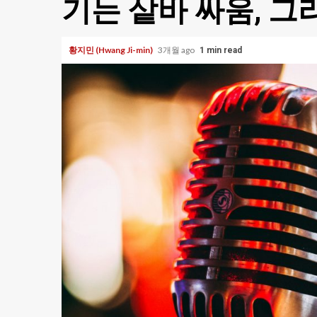
기는 샅바 싸움, 그
황지민 (Hwang Ji-min)
3개월 ago
1 min read