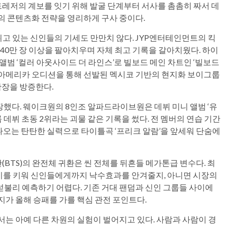
 트레저의 계보를 잇기 위해 발굴 단계부터 서사를 촘촘히 짜서 데
의 콘텐츠화 전략을 영리하게 구사 중이다.
고 있는 신인들의 기세도 만만치 않다. JYP엔터테인먼트의 킥
주 40만 장 이상을 팔아치우며 자체 최고 기록을 갈아치웠다. 하이
앨범 ‘컬러 아웃사이드 더 라인스’로 빌보드 메인 차트인 ‘빌보드
라틴아메리카 오디션을 통해 선발된 멕시코 기반의 현지화 보이그룹
확장을 방증한다.
장했다. 웨이크원의 8인조 알파드라이브원은 데뷔 미니 앨범 ‘유
룹 데뷔 초동 2위라는 괴물 같은 기록을 썼다. 전 멤버의 연습 기간
어 나오는 탄탄한 실력으로 타이틀곡 ‘프리크 알람’을 앞세워 단숨에
(BTS)의 완전체 귀환은 씬 전체를 뒤흔들 메가톤급 변수다. 최
파이를 키워 신인들에게까지 낙수효과를 안겨줄지, 아니면 시장의
불리 예측하기 어렵다. 기존 거대 팬덤과 신인 그룹들 사이에
지가 올해 승패를 가를 핵심 관전 포인트다.
서는 아예 다른 차원의 실험이 벌어지고 있다. 사람과 사람이 경