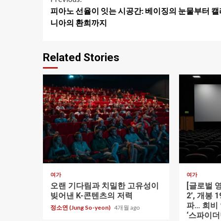
Continue
피아노 선율이 잇는 시공간: 베이징의 눈물부터 
Reading
니아의 환희까지
Related Stories
1 min read
1 min read
여가
여가
오랜 기다림과 치밀한 고유성이
[글로벌 
빚어낸 K-콘텐츠의 저력
2’, 개봉
파… 희비
정소연 (Jung So-yeon)
4개월 ago
‘스파이더