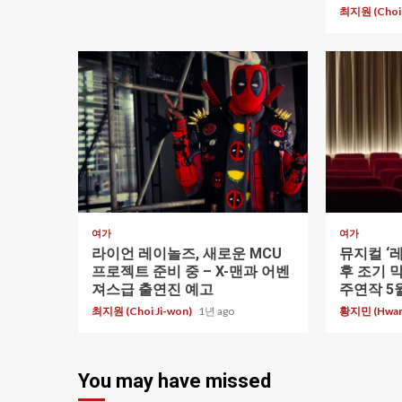
최지원 (Choi 
1 min read
1 min read
여가
여가
라이언 레이놀즈, 새로운 MCU
뮤지컬 ‘
프로젝트 준비 중 – X-맨과 어벤
후 조기 
져스급 출연진 예고
주연작 5월
최지원 (Choi Ji-won)
1년 ago
황지민 (Hwang
You may have missed