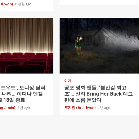
Ji-won)
8개월 ago
1 min read
여가
레드우드’, 토니상 탈락
공포 영화 팬들, ‘불안감 최고
막 내려… 이디나 멘젤
조’… 신작 Bring Her Back 예고
 18일 종료
편에 소름 돋았다
 Ji-min)
1년 ago
조지현 (Jo Ji-hyun)
1년 ago