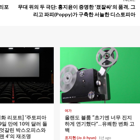
캘리포
무대 위의 두 극단: 홍지윤이 증명한 ‘졌잘싸’의 품격, 그
리고 파피(Poppy)가 구축한 서늘한 디스토피아
1 min read
여가
영화 리포트] ‘주토피아
올랜도 블룸 “초기엔 너무 진지
 19일 만에 10억 달러 돌
하게 연기했다”…유쾌한 변화 고
 엇갈린 박스오피스와
백
맨 4’의 재조명
조지현 (Jo Ji-hyun)
1년 ago