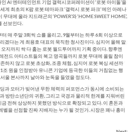
속사인 AI 엔터테인먼트 기업 갤럭시코퍼레이션이 ‘로봇 아이돌’을
세계 최초의 K팝 로봇 테마파크 ‘갤럭시 로봇 파크’ 메인 아레나
에 올라 지드래곤의 ‘POWER’와 ‘HOME SWEET HOME’,
무를 선보인다.
터 매 주말 3회씩 쇼를 올리고, 9월부터는 하루 6회 이상으로
 돌리겠다는 게 최용호 대표의 묵직한 청사진이다. 심지어 올해 말
는 오지까지 싹 다 훑는 로봇 월드투어까지 기획 중이다. 향후엔
둔 레전드 아티스트들의 복고 명곡들까지 로봇 무대에 올릴 참이
의존하지 않고 로봇 초상화, 조종 체험, 심지어 로봇 복싱 세션까
 1조 원을 인정받아 유니콘 기업에 등극한 이들의 거침없는 행
서울 본사까지 날아와 눈독을 들였을 정도다.
 코딩과 모터가 빚어낸 무한 체력의 퍼포먼스가 동시에 소비되는
전쟁과 방탄소년단의 귀환, 그리고 국경과 물리적 한계를 지워버린
지금 전혀 상상하지 못했던 방식으로 확장되고 있다. 이 혼돈과
레벨을 선점할 진짜 지배자는 누가 될 것인가. 시장은 꽤나 흥미
Next: