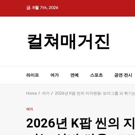
Skip
금. 8월 7th, 2026
to
content
컬쳐매거진
라이프
여가
연예
스포츠
공연·전시
Home
여가
2026년 K팝 씬의 지각변동: 보이그룹 피 튀기는
여가
2026년 K팝 씬의