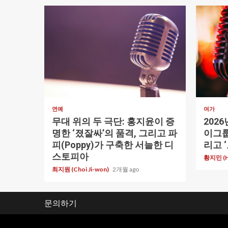
1 min read
1 min re
연예
여가
무대 위의 두 극단: 홍지윤이 증
202
명한 ‘졌잘싸’의 품격, 그리고 파
이그룹
피(Poppy)가 구축한 서늘한 디
리고 
스토피아
황지민 (Hw
최지원 (Choi Ji-won)
2개월 ago
문의하기