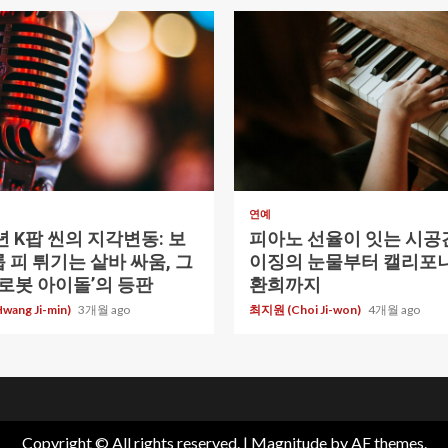
ad
1 min read
연예
6년 K팝 씬의 지각변동: 보
피아노 선율이 잇는 시공간
 피 튀기는 샅바 싸움, 그
이징의 눈물부터 캘리포
‘로봇 아이돌’의 등판
환희까지
ang Ji-min)
3개월 ago
최지원 (Choi Ji-won)
4개월 ago
Copyright © All rights reserved.
|
Magnitude
by AF themes.