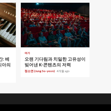
1 min read
여가
: 베
오랜 기다림과 치밀한 고유성이
니아의
빚어낸 K-콘텐츠의 저력
정소연 (Jung So-yeon)
4개월 ago