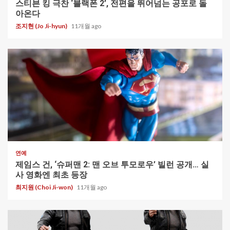
스티븐 킹 극찬 ‘블랙폰 2’, 전편을 뛰어넘는 공포로 돌
아온다
조지현 (Jo Ji-hyun)
11개월 ago
1 min read
연예
제임스 건, ‘슈퍼맨 2: 맨 오브 투모로우’ 빌런 공개… 실
사 영화엔 최초 등장
최지원 (Choi Ji-won)
11개월 ago