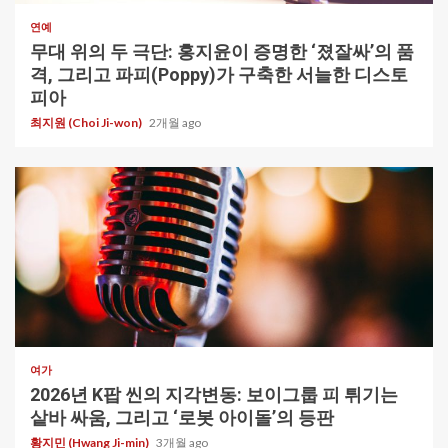
연예
무대 위의 두 극단: 홍지윤이 증명한 ‘졌잘싸’의 품
격, 그리고 파피(Poppy)가 구축한 서늘한 디스토
피아
최지원 (Choi Ji-won)
2개월 ago
1 min read
여가
2026년 K팝 씬의 지각변동: 보이그룹 피 튀기는
샅바 싸움, 그리고 ‘로봇 아이돌’의 등판
황지민 (Hwang Ji-min)
3개월 ago