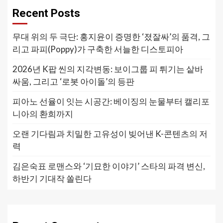
Recent Posts
무대 위의 두 극단: 홍지윤이 증명한 ‘졌잘싸’의 품격, 그
리고 파피(Poppy)가 구축한 서늘한 디스토피아
2026년 K팝 씬의 지각변동: 보이그룹 피 튀기는 샅바
싸움, 그리고 ‘로봇 아이돌’의 등판
피아노 선율이 잇는 시공간: 베이징의 눈물부터 캘리포
니아의 환희까지
오랜 기다림과 치밀한 고유성이 빚어낸 K-콘텐츠의 저
력
김은숙표 로맨스와 ‘기묘한 이야기’ 스타의 파격 변신,
하반기 기대작 쏠린다