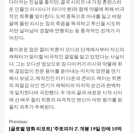
다이커는 진실을 좇지만, 결국 시리즈 내 가장 혼란스러
운 인물인 리시(사가 라디아 분)와 함께 약물에 취해 비극
적인 최후를 맞이한다. 도박 중독으로 아내를 잃고 벼랑
끝에 몰린 리시는 짐의 죽음을 목격하고 투신을 시도하
지만 살아남아 경찰에 연행되는 등 충격적인 전개가 이
어진다.
흥미로운 점은 찰리 히튼이 오디션 단계에서부터 자신의
캐릭터가 맞이할 비극적인 결말을 알고 있었다는 사실이
다. 그는 오디션 영상으로 짐 다이커가 리시와 약물에 취
해 끊임없이 전문 용어를 쏟아내는 마지막 장면을 연기
해서 보냈고, 제작진인 미키 다운과 콘라드 케이는 히튼
의 좌절감 섞인 연기가 캐릭터의 마지막 순간과 완벽하
게 일치한다며 극찬했다. 두 개의 끝과 새로운 시작 사이
에 선 배우 찰리 히튼의 파격적인 변신이 어떤 평가를 받
을지 귀추가 주목된다.
Continue
Previous:
[글로벌 영화 리포트] ‘주토피아 2’, 개봉 19일 만에 10억