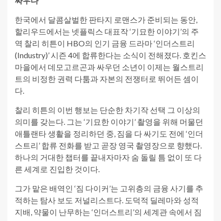
싸우다
한국에서 달콤살벌한 판타지 로맨스가 준비되는 동안,
할리우드에서는 넷플릭스 대표작 ‘기묘한 이야기’의 주
역 찰리 히튼이 HBO의 인기 금융 드라마 ‘인더스트리
(Industry)’ 시즌 4에 합류한다는 소식이 전해졌다. 호킨스
마을에서 데모고르곤과 싸우던 소년이 이제는 월스트리
트의 비정한 권력 다툼과 자본의 전쟁터로 뛰어든 셈이
다.
찰리 히튼의 이번 행보는 단순한 차기작 선택 그 이상의
의미를 갖는다. 그는 ‘기묘한 이야기’ 촬영을 위해 머물던
애틀랜타 생활을 정리하던 중, 짐을 다 싸기도 전에 ‘인더
스트리’ 합류 전화를 받고 곧장 영국 촬영장으로 향했다.
하나의 거대한 챕터를 끝내자마자 숨 돌릴 틈 없이 또 다
른 세계로 진입한 것이다.
그가 맡은 배역인 ‘짐 다이커’는 고위층의 금융 사기를 추
적하는 탐사 보도 저널리스트다. 도덕적 딜레마와 성적
지배, 약물이 난무하는 ‘인더스트리’의 세계관 속에서 짐