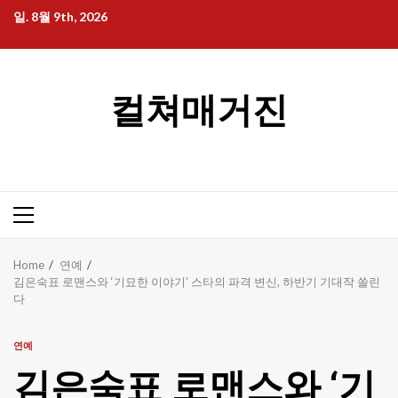
Skip
일. 8월 9th, 2026
to
content
컬쳐매거진
Primary
Menu
Home
연예
김은숙표 로맨스와 ‘기묘한 이야기’ 스타의 파격 변신, 하반기 기대작 쏠린
다
연예
김은숙표 로맨스와 ‘기