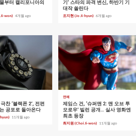
눈물부터 캘리포니아의
기’ 스타의 파격 변신, 하반기 기
대작 쏠린다
Ji-won)
4개월 ago
조지현 (Jo Ji-hyun)
6개월 ago
1 min read
연예
극찬 ‘블랙폰 2’, 전편
제임스 건, ‘슈퍼맨 2: 맨 오브 투
는 공포로 돌아온다
모로우’ 빌런 공개… 실사 영화엔
최초 등장
-hyun)
11개월 ago
최지원 (Choi Ji-won)
11개월 ago