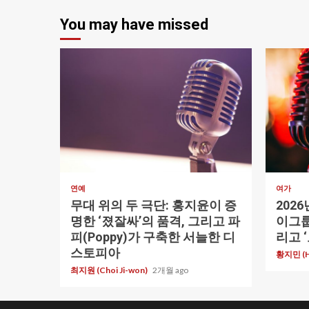
You may have missed
1 min read
1 min re
연예
여가
무대 위의 두 극단: 홍지윤이 증
202
명한 ‘졌잘싸’의 품격, 그리고 파
이그룹
피(Poppy)가 구축한 서늘한 디
리고 
스토피아
황지민 (Hw
최지원 (Choi Ji-won)
2개월 ago