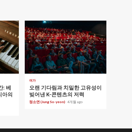
1 min read
여가
: 베
오랜 기다림과 치밀한 고유성이
니아의
빚어낸 K-콘텐츠의 저력
정소연 (Jung So-yeon)
4개월 ago