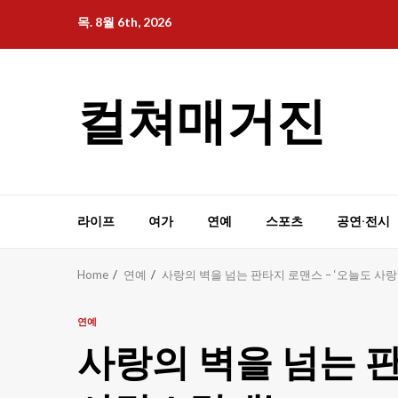
Skip
목. 8월 6th, 2026
to
content
컬쳐매거진
라이프
여가
연예
스포츠
공연·전시
Home
연예
사랑의 벽을 넘는 판타지 로맨스 – ‘오늘도 사
연예
사랑의 벽을 넘는 판