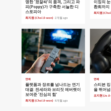
명한 ‘졌잘싸’의 품격, 그리고 파
이징의 
피(Poppy)가 구축한 서늘한 디
환희까지
스토피아
최지원 (Choi 
최지원 (Choi Ji-won)
2개월 ago
1 min read
1 min read
연예
연예
플랫폼과 장르를 넘나드는 연기
스티븐 킹 
대결: 전세라와 브리짓 에버렛이
을 뛰어넘
보여준 ‘진심의 힘’
조지현 (Jo Ji
최지원 (Choi Ji-won)
8개월 ago