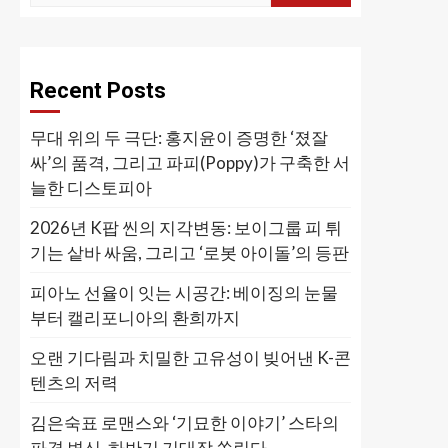
Recent Posts
무대 위의 두 극단: 홍지윤이 증명한 ‘졌잘
싸’의 품격, 그리고 파피(Poppy)가 구축한 서
늘한 디스토피아
2026년 K팝 씬의 지각변동: 보이그룹 피 튀
기는 샅바 싸움, 그리고 ‘로봇 아이돌’의 등판
피아노 선율이 잇는 시공간: 베이징의 눈물
부터 캘리포니아의 환희까지
오랜 기다림과 치밀한 고유성이 빚어낸 K-콘
텐츠의 저력
김은숙표 로맨스와 ‘기묘한 이야기’ 스타의
파격 변신, 하반기 기대작 쏠린다