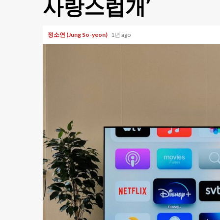
사랑스럽개’
정소연 (Jung So-yeon)
1년 ago